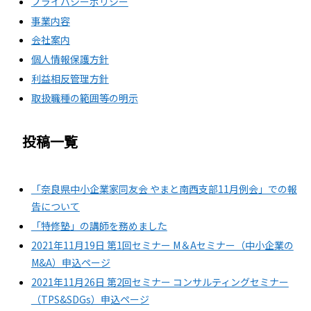
プライバシーポリシー
事業内容
会社案内
個人情報保護方針
利益相反管理方針
取扱職種の範囲等の明示
投稿一覧
「奈良県中小企業家同友会 やまと南西支部11月例会」での報
告について
「特修塾」の講師を務めました
2021年11月19日 第1回セミナー M＆Aセミナー（中小企業の
M&A）申込ページ
2021年11月26日 第2回セミナー コンサルティングセミナー
（TPS&SDGs）申込ページ