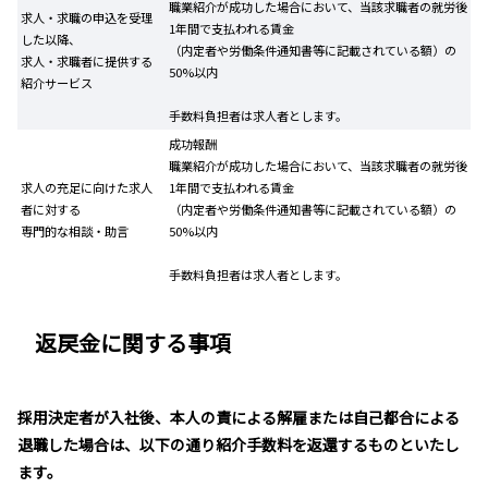
職業紹介が成功した場合において、当該求職者の就労後
求人・求職の申込を受理
1年間で支払われる賃金
した以降、
（内定者や労働条件通知書等に記載されている額）の
求人・求職者に提供する
50%以内
紹介サービス
手数料負担者は求人者とします。
成功報酬
職業紹介が成功した場合において、当該求職者の就労後
求人の充足に向けた求人
1年間で支払われる賃金
者に対する
（内定者や労働条件通知書等に記載されている額）の
専門的な相談・助言
50%以内
手数料負担者は求人者とします。
返戻金に関する事項
採用決定者が入社後、本人の責による解雇または自己都合による
退職した場合は、以下の通り紹介手数料を返還するものといたし
ます。