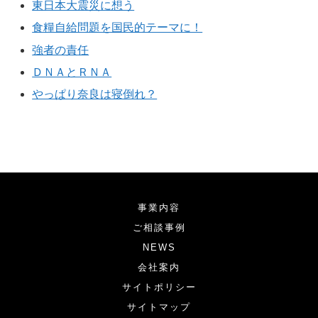
東日本大震災に想う
食糧自給問題を国民的テーマに！
強者の責任
ＤＮＡとＲＮＡ
やっぱり奈良は寝倒れ？
事業内容
ご相談事例
NEWS
会社案内
サイトポリシー
サイトマップ