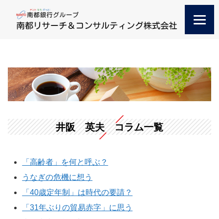
井阪 英夫 コラム一覧
「高齢者」を何と呼ぶ？
うなぎの危機に想う
「40歳定年制」は時代の要請？
「31年ぶりの貿易赤字」に思う