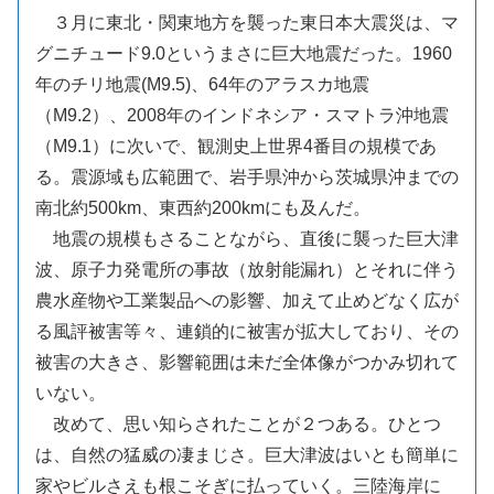
３月に東北・関東地方を襲った東日本大震災は、マ
グニチュード9.0というまさに巨大地震だった。1960
年のチリ地震(M9.5)、64年のアラスカ地震
（M9.2）、2008年のインドネシア・スマトラ沖地震
（M9.1）に次いで、観測史上世界4番目の規模であ
る。震源域も広範囲で、岩手県沖から茨城県沖までの
南北約500km、東西約200kmにも及んだ。
地震の規模もさることながら、直後に襲った巨大津
波、原子力発電所の事故（放射能漏れ）とそれに伴う
農水産物や工業製品への影響、加えて止めどなく広が
る風評被害等々、連鎖的に被害が拡大しており、その
被害の大きさ、影響範囲は未だ全体像がつかみ切れて
いない。
改めて、思い知らされたことが２つある。ひとつ
は、自然の猛威の凄まじさ。巨大津波はいとも簡単に
家やビルさえも根こそぎに払っていく。三陸海岸に