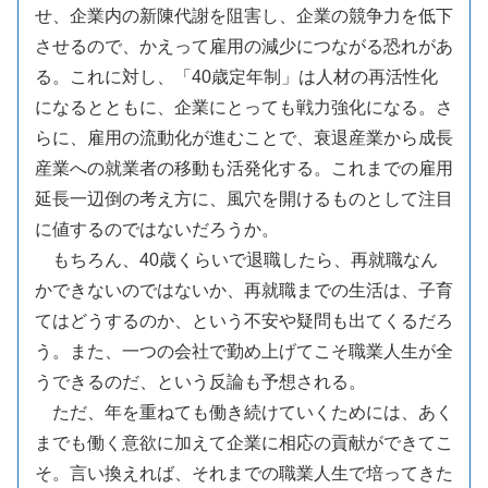
せ、企業内の新陳代謝を阻害し、企業の競争力を低下
させるので、かえって雇用の減少につながる恐れがあ
る。これに対し、「40歳定年制」は人材の再活性化
になるとともに、企業にとっても戦力強化になる。さ
らに、雇用の流動化が進むことで、衰退産業から成長
産業への就業者の移動も活発化する。これまでの雇用
延長一辺倒の考え方に、風穴を開けるものとして注目
に値するのではないだろうか。
もちろん、40歳くらいで退職したら、再就職なん
かできないのではないか、再就職までの生活は、子育
てはどうするのか、という不安や疑問も出てくるだろ
う。また、一つの会社で勤め上げてこそ職業人生が全
うできるのだ、という反論も予想される。
ただ、年を重ねても働き続けていくためには、あく
までも働く意欲に加えて企業に相応の貢献ができてこ
そ。言い換えれば、それまでの職業人生で培ってきた