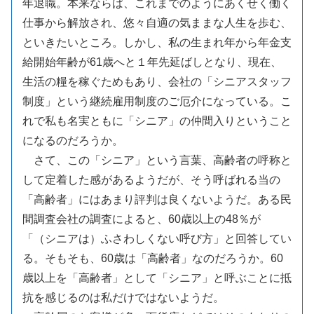
年退職。本来ならば、これまでのようにあくせく働く
仕事から解放され、悠々自適の気ままな人生を歩む、
といきたいところ。しかし、私の生まれ年から年金支
給開始年齢が61歳へと１年先延ばしとなり、現在、
生活の糧を稼ぐためもあり、会社の「シニアスタッフ
制度」という継続雇用制度のご厄介になっている。こ
れで私も名実ともに「シニア」の仲間入りということ
になるのだろうか。
さて、この「シニア」という言葉、高齢者の呼称と
して定着した感があるようだが、そう呼ばれる当の
「高齢者」にはあまり評判は良くないようだ。ある民
間調査会社の調査によると、60歳以上の48％が
「（シニアは）ふさわしくない呼び方」と回答してい
る。そもそも、60歳は「高齢者」なのだろうか。60
歳以上を「高齢者」として「シニア」と呼ぶことに抵
抗を感じるのは私だけではないようだ。