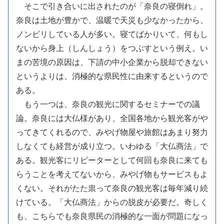
そこで引き合いに出されたのが「奈良の寝倒れ」。
奈良は土地が豊かで、温暖で天災も少なかったから、
ノンビリしている人が多い。寝てばかりいて、何もし
ないから身上（しんしょう）をつぶすという例え。い
まの苦境の原因は、下請の中小企業から脱却できない
というよりは、消極的な県民性に由来するというので
ある。
もう一つは、奈良の観光に関するセミナーでの議
論。奈良には大仏様があり、全国各地から観光客がや
ってきてくれるので、みやげ物屋や旅館はあまり努力
しなくても経営が成り立つ。いわゆる「大仏商法」で
ある。観光客にリピーターとして何回も奈良に来ても
らうことを考えてないから、みやげ物もサービスもよ
くない。それがたた祟って奈良の観光客は毎年減り続
けている。「大仏商法」からの脱皮が必要だ。奇しく
も、こちらでも奈良県民の消極的な一面が問題になっ