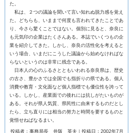
た。
私は、２つの議論を聞いて言い知れぬ脱力感を覚え
た。どちらも、いままで何度も言われてきたことであ
り、今さら驚くことではない。個別に見ると、奈良に
も元気印の企業はたくさんある。本誌でいくつもの企
業を紹介してきた。しかし、奈良の活性化を考えると
いう場合、いまだにこうした議論から始めなければな
らないというのは非常に残念である。
日本人の心のふるさとともいわれる奈良県は、歴史
の古さ、豊かさでは全国でも指折りの県である。個人
消費や教育・文化面など個人指標でも優位性を誇って
いる。しかし、産業面での後れには抗しがたいものが
ある。それが県人気質、県民性に由来するものだとし
たら、立ち直りには相当の努力と時間を要するものと
覚悟せねばなるまい。
投稿者：事務局長 井阪 英夫｜投稿日：2002年7月