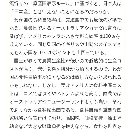
流行りの「原産国表示ルール」に基づくと、日本人は
「日本産」とはいえないことになるのだろうか。
わが国の食料自給率は、先進国中でも最低の水準で
ある。農業国であるオーストラリアやカナダは言うに
及ばず、アメリカやフランスも食料自給率は100％を
超えている。同じ島国のイギリスや山間のスイスでさ
えもわが国を10～20ポイントも上回っている。
国土が狭くて農業生産性が低いので必然的に生産コ
ストが高く、安い食料を海外から輸入するので、わが
国の食料自給率が低くなるのは致し方ないと思われる
かもしれない。しかし、実はアメリカの食料生産コス
トは、コメではタイやベトナムよりも高く、酪農では
オーストラリアやニュージーランドよりも高い。それ
でありながら食料輸出国である。食料自給を重要な国
家戦略と位置付けており、高関税・価格支持・輸出補
助金など大きな財政負担を抱えながら、食料を世界を