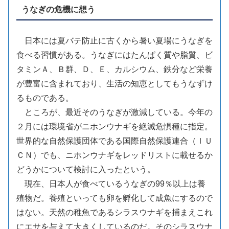
うなぎの危機に想う
日本には夏バテ防止に古くから暑い夏場にうなぎを
食べる習慣がある。うなぎにはたんぱく質や脂質、ビ
タミンＡ、Ｂ群、Ｄ、Ｅ、カルシウム、鉄分など栄養
が豊富に含まれており、生活の知恵としてもうなずけ
るものである。
ところが、最近そのうなぎが激減している。今年の
２月には環境省がニホンウナギを絶滅危惧種に指定。
世界的な自然保護団体である国際自然保護連合（ＩＵ
ＣＮ）でも、ニホンウナギをレッドリストに載せるか
どうかについて検討に入ったという。
現在、日本人が食べているうなぎの99％以上は養
殖物だ。養殖といっても卵を孵化して成魚にするので
はない。天然の稚魚であるシラスウナギを捕まえこれ
にエサを与えて大きくしているのだ。そのシラスウナ