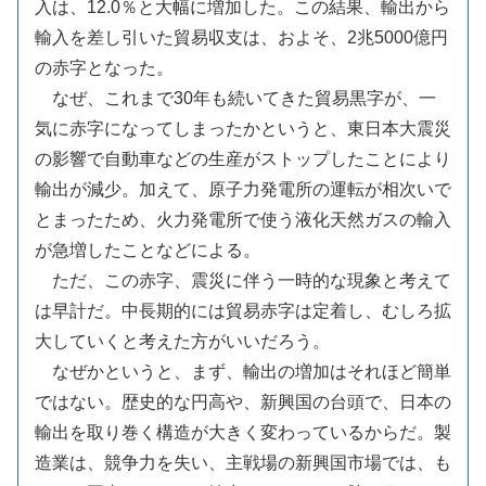
入は、12.0％と大幅に増加した。この結果、輸出から
輸入を差し引いた貿易収支は、およそ、2兆5000億円
の赤字となった。
なぜ、これまで30年も続いてきた貿易黒字が、一
気に赤字になってしまったかというと、東日本大震災
の影響で自動車などの生産がストップしたことにより
輸出が減少。加えて、原子力発電所の運転が相次いで
とまったため、火力発電所で使う液化天然ガスの輸入
が急増したことなどによる。
ただ、この赤字、震災に伴う一時的な現象と考えて
は早計だ。中長期的には貿易赤字は定着し、むしろ拡
大していくと考えた方がいいだろう。
なぜかというと、まず、輸出の増加はそれほど簡単
ではない。歴史的な円高や、新興国の台頭で、日本の
輸出を取り巻く構造が大きく変わっているからだ。製
造業は、競争力を失い、主戦場の新興国市場では、も