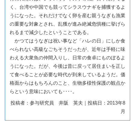
く、台湾や中国でも競ってシラスウナギを捕獲するよ
うになった。それだけでなく卵を産む親うなぎも漁業
の重要な対象とされ、乱獲が進み絶滅危惧種に挙げら
れるまで減少したということである。
かつてはうなぎは祝い事など「ハレの日」にしか食
べられない高級なごちそうだったが、近年は手軽に味
わえる大衆魚の仲間入りし、日常の食卓にものぼるよ
うになった。だが、今後は昔に戻って居住まいを正し
て食べることが必要な時代が到来しているようだ。価
格面からはもちろんのこと、生物多様性保護の観点か
らという意味においても････。
投稿者：参与研究員 井阪 英夫｜投稿日：2013年8
月