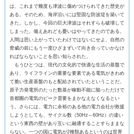
は、これまで幾度も津波に傷めつけられてきた歴史が
ある。そのため、海岸沿いには堅固な防波堤を築いて
きた。しかし、今回の巨大津波はそれすらも破壊して
しまった。備えあれども憂いはやってきたのである。
人間は思い上がっていたわけではないにせよ、自然の
脅威の前にもう一度ひざまずいて向き合っていかなけ
ればならないことを思い知らされた。
もうひとつは、現代の文化的で快適な生活の基盤で
あり、ライフラインの重要な要素である電気がきわめ
て脆い生産基盤のもと配給されていたということだ。
原子力発電所のたった数基が稼動不能に陥っただけで
首都圏の電気のピーク需要をまかなえなくなるとい
う。さらには、電力に余裕のある他の電力会社が救援
しようとしても、サイクル数（50Hz⇔60Hz）の違い
という東西の壁があり互いに融通することすらままな
らない。一つの国に電気が2種類あるというのは世界