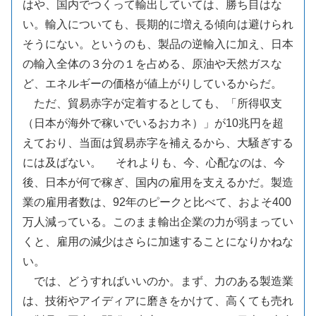
はや、国内でつくって輸出していては、勝ち目はな
い。輸入についても、長期的に増える傾向は避けられ
そうにない。というのも、製品の逆輸入に加え、日本
の輸入全体の３分の１を占める、原油や天然ガスな
ど、エネルギーの価格が値上がりしているからだ。
ただ、貿易赤字が定着するとしても、「所得収支
（日本が海外で稼いでいるおカネ）」が10兆円を超
えており、当面は貿易赤字を補えるから、大騒ぎする
には及ばない。 それよりも、今、心配なのは、今
後、日本が何で稼ぎ、国内の雇用を支えるかだ。製造
業の雇用者数は、92年のピークと比べて、およそ400
万人減っている。このまま輸出企業の力が弱まってい
くと、雇用の減少はさらに加速することになりかねな
い。
では、どうすればいいのか。まず、力のある製造業
は、技術やアイディアに磨きをかけて、高くても売れ