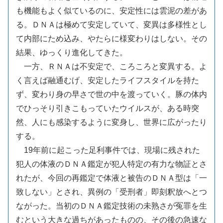
も機能もよく似ているのに、安定性には雲泥の差があ
る。ＤＮＡは極めて安定していて、変異は多様性とし
て内部にため込み、やたらに様変わりはしない。その
結果、ゆっくり進化してきた。
一方、ＲＮＡは不安定で、ころころと変異する。よ
く言えば融通むげ、安定したライフスタイルを持た
ず、変わり身の早さで世の中を渡っていく。豚の体内
でひっそり引きこもっていたウイルスが、ある時突
然、人にも感染するように変身し、世界に広がったり
する。
19年前に起こった足利事件では、現場に残された
犯人の体液のＤＮＡ鑑定が犯人特定の有力な物証とさ
れたが、今回の再鑑定で体液と被告のＤＮＡ型は「一
致しない」とされ、異例の「受刑者」即刻釈放へとつ
ながった。当初のＤＮＡ鑑定技術の未熟さが冤罪を生
むという大きな過ちがあったものの、その後の急速な