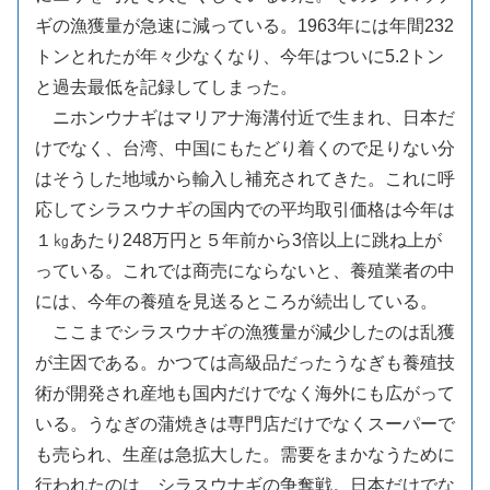
ギの漁獲量が急速に減っている。1963年には年間232
トンとれたが年々少なくなり、今年はついに5.2トン
と過去最低を記録してしまった。
ニホンウナギはマリアナ海溝付近で生まれ、日本だ
けでなく、台湾、中国にもたどり着くので足りない分
はそうした地域から輸入し補充されてきた。これに呼
応してシラスウナギの国内での平均取引価格は今年は
１㎏あたり248万円と５年前から3倍以上に跳ね上が
っている。これでは商売にならないと、養殖業者の中
には、今年の養殖を見送るところが続出している。
ここまでシラスウナギの漁獲量が減少したのは乱獲
が主因である。かつては高級品だったうなぎも養殖技
術が開発され産地も国内だけでなく海外にも広がって
いる。うなぎの蒲焼きは専門店だけでなくスーパーで
も売られ、生産は急拡大した。需要をまかなうために
行われたのは、シラスウナギの争奪戦。日本だけでな