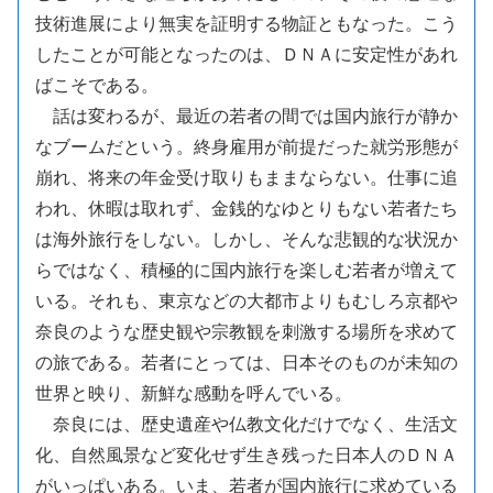
技術進展により無実を証明する物証ともなった。こう
したことが可能となったのは、ＤＮＡに安定性があれ
ばこそである。
話は変わるが、最近の若者の間では国内旅行が静か
なブームだという。終身雇用が前提だった就労形態が
崩れ、将来の年金受け取りもままならない。仕事に追
われ、休暇は取れず、金銭的なゆとりもない若者たち
は海外旅行をしない。しかし、そんな悲観的な状況か
らではなく、積極的に国内旅行を楽しむ若者が増えて
いる。それも、東京などの大都市よりもむしろ京都や
奈良のような歴史観や宗教観を刺激する場所を求めて
の旅である。若者にとっては、日本そのものが未知の
世界と映り、新鮮な感動を呼んでいる。
奈良には、歴史遺産や仏教文化だけでなく、生活文
化、自然風景など変化せず生き残った日本人のＤＮＡ
がいっぱいある。いま、若者が国内旅行に求めている