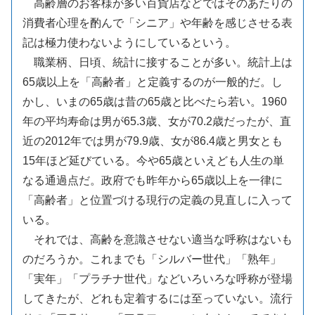
高齢層のお客様が多い百貨店などではそのあたりの
消費者心理を酌んで「シニア」や年齢を感じさせる表
記は極力使わないようにしているという。
職業柄、日頃、統計に接することが多い。統計上は
65歳以上を「高齢者」と定義するのが一般的だ。し
かし、いまの65歳は昔の65歳と比べたら若い。1960
年の平均寿命は男が65.3歳、女が70.2歳だったが、直
近の2012年では男が79.9歳、女が86.4歳と男女とも
15年ほど延びている。今や65歳といえども人生の単
なる通過点だ。政府でも昨年から65歳以上を一律に
「高齢者」と位置づける現行の定義の見直しに入って
いる。
それでは、高齢を意識させない適当な呼称はないも
のだろうか。これまでも「シルバー世代」「熟年」
「実年」「プラチナ世代」などいろいろな呼称が登場
してきたが、どれも定着するには至っていない。流行