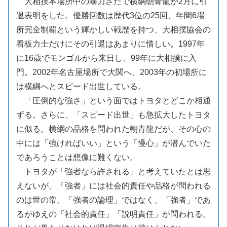
大相撲本場所中の暴力ざたで横綱朝青龍が2月に引
退表明をした。優勝回数は歴代3位の25回、年間6場
所完全制覇という輝かしい戦歴を持つ、大相撲協会の
看板力士だけにその引退はあまりに惜しい。1997年
に16歳でモンゴルから来日し、99年に大相撲に入
門。2002年名古屋場所で大関へ、2003年の初場所に
は横綱へとスピード出世している。
「圧倒的な強さ」という面ではトヨタとどこか相通
ずる。さらに、「スピード出世」も急拡大したトヨタ
に似る。横綱の品格を問われた朝青龍だが、その心の
中には「強ければいい」という「慢心」が潜んでいた
であろうことは想像に難くない。
トヨタが「強者なら許される」と考えていたとは思
えないが、「強者」には社会的責任や品格が問われる
のは世の常。「強者の論理」ではなく、「強者」であ
るがゆえの「社会的責任」「説明責任」が問われる。