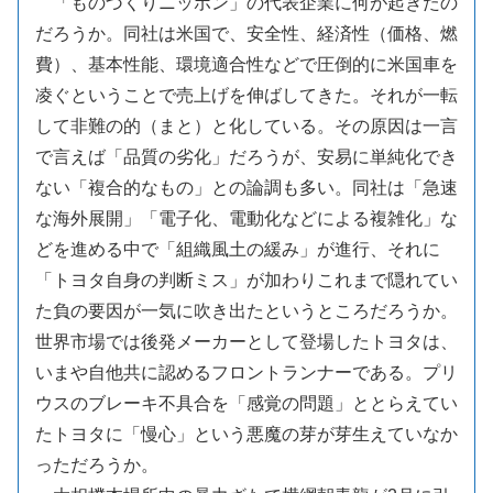
「ものづくりニッポン」の代表企業に何が起きたの
だろうか。同社は米国で、安全性、経済性（価格、燃
費）、基本性能、環境適合性などで圧倒的に米国車を
凌ぐということで売上げを伸ばしてきた。それが一転
して非難の的（まと）と化している。その原因は一言
で言えば「品質の劣化」だろうが、安易に単純化でき
ない「複合的なもの」との論調も多い。同社は「急速
な海外展開」「電子化、電動化などによる複雑化」な
どを進める中で「組織風土の緩み」が進行、それに
「トヨタ自身の判断ミス」が加わりこれまで隠れてい
た負の要因が一気に吹き出たというところだろうか。
世界市場では後発メーカーとして登場したトヨタは、
いまや自他共に認めるフロントランナーである。プリ
ウスのブレーキ不具合を「感覚の問題」ととらえてい
たトヨタに「慢心」という悪魔の芽が芽生えていなか
っただろうか。