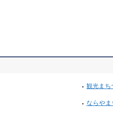
観光まち
ならやま