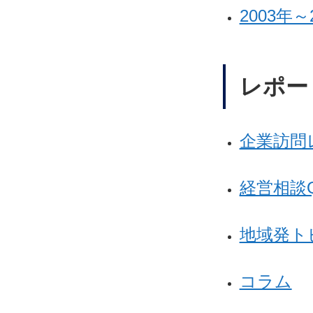
2003年～
レポー
企業訪問
経営相談Q
地域発ト
コラム