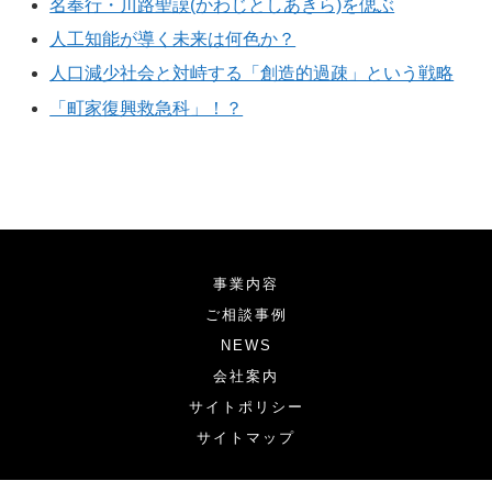
名奉行・川路聖謨(かわじとしあきら)を偲ぶ
人工知能が導く未来は何色か？
人口減少社会と対峙する「創造的過疎」という戦略
「町家復興救急科」！？
事業内容
ご相談事例
NEWS
会社案内
サイトポリシー
サイトマップ