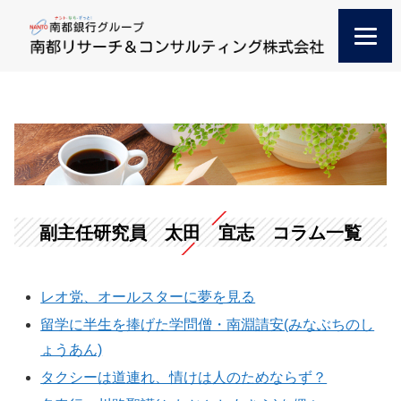
副主任研究員 太田 宜志 コラム一覧
レオ党、オールスターに夢を見る
留学に半生を捧げた学問僧・南淵請安(みなぶちのし
ょうあん)
タクシーは道連れ、情けは人のためならず？