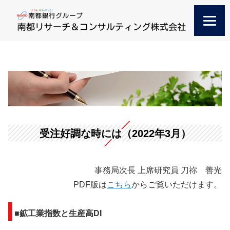
受注好調な時には（2022年3月）
事務局次長 上席研究員 刀祢 善光
PDF版は
こちら
からご覧いただけます。
■鉱工業指数と生産高DI