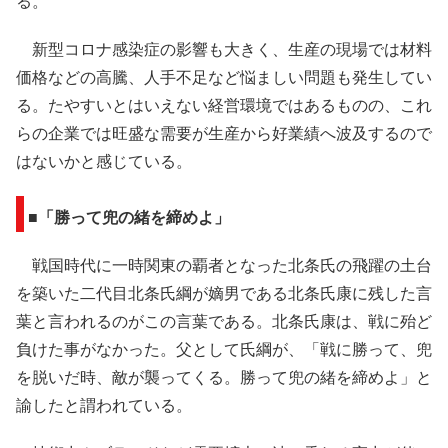
る。
新型コロナ感染症の影響も大きく、生産の現場では材料
価格などの高騰、人手不足など悩ましい問題も発生してい
る。たやすいとはいえない経営環境ではあるものの、これ
らの企業では旺盛な需要が生産から好業績へ波及するので
はないかと感じている。
■「勝って兜の緒を締めよ」
戦国時代に一時関東の覇者となった北条氏の飛躍の土台
を築いた二代目北条氏綱が嫡男である北条氏康に残した言
葉と言われるのがこの言葉である。北条氏康は、戦に殆ど
負けた事がなかった。父として氏綱が、「戦に勝って、兜
を脱いだ時、敵が襲ってくる。勝って兜の緒を締めよ」と
諭したと謂われている。