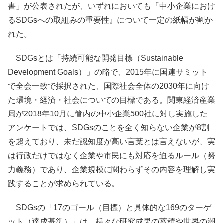
書」が公表されたが、いずれにおいても『中小企業におけ
るSDGsへの取組みの重要性』について一定の紙幅が割か
れた。
SDGsとは「持続可能な開発目標（Sustainable
Development Goals）」の略で、2015年に国連サミット
で全会一致で採択された、国際社会全体の2030年に向け
た環境・経済・社会についての目標である。関東経済産業
局が2018年10月に管内の中小企業500社に対し実施した
アンケートでは、SDGsのことを全く知らない企業が8割
を超えており、未だ認知度が高い言葉とは言えないが、実
は行政だけではなく企業や市民にも対応を迫るルール（努
力義務）であり、企業規模に関わらずその内容を理解し実
践することが求められている。
SDGsの「17のゴール（目標）と具体的な169のターゲ
ット（達成基準）」は、様々な研究成果の蓄積や世界の潮