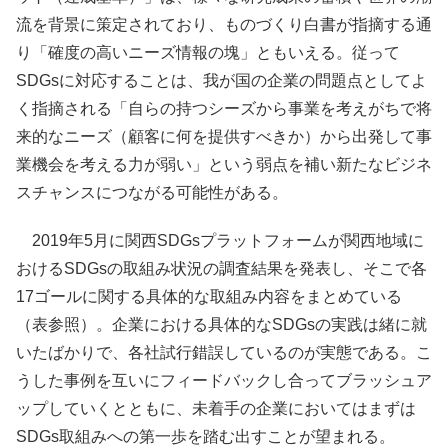
流を背景に策定されており、ものづくり白書が指摘する通
り「確度の高いニーズ情報の塊」ともいえる。従って
SDGsに対応することは、我が国の企業の問題点としてよ
く指摘される「自らの持つシーズから事業を考えがちで将
来的なニーズ（顧客に何を提供すべきか）から出発して事
業機会を考える力が弱い」という弱点を補い新たなビジネ
スチャンスにつながる可能性がある。
2019年5月に関西SDGsプラットフォームが関西地域に
おけるSDGsの取組み状況の調査結果を発表し、そこで各
17ゴールに関する具体的な取組み内容をまとめている
（表参照）。企業における具体的なSDGsの実践は緒に就
いたばかりで、各社試行錯誤しているのが実態である。こ
うした事例を互いにフィードバックし合ってブラッシュア
ップしていくとともに、未着手の企業においてはまずは
SDGs取組みへの第一歩を踏む出すことが望まれる。